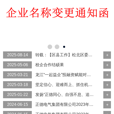
2025-08-14
转载：【区县工作】松北区委统战部（民宗局）、松北区工商联组织企业开展“万企兴万村”帮扶慰问活动
+
2025-05-06
校企合作结硕果
+
2025-03-21
龙江“一起益企”投融资赋能对接交流会
+
2025-03-18
坚定信心、迎难而上、抓住机遇，开创正德电气高质量发展新局面
+
2025-01-22
发扬“正德同心、自强不息、追求卓越、兴业报国”的企业精神，坚决完成2025年公司的生产经营任务和目标
+
2024-06-15
正德电气集团有限公司2023年社会责任报告公示
+